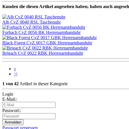
Kunden die diesen Artikel angesehen haben, haben auch angese
Alb CvZ 0040 RSL Taschenuhr
Forbach CvZ 0056 BK Herrenarmbanduhr
Black Forest CvZ 0017 GBK Herrenarmbanduhr
Brigach CvZ 0022 RBK Herrenarmbanduhr
»
>|
1 von 42
Artikel in dieser Kategorie
Login
E-Mail::
Passwort::
Passwort vergessen