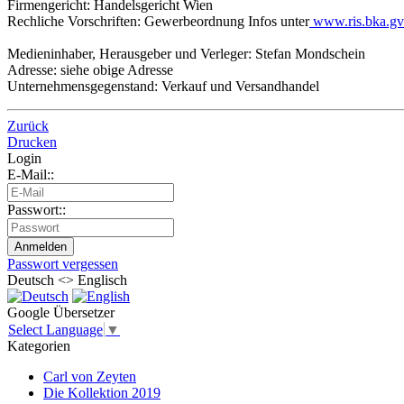
Firmengericht: Handelsgericht Wien
Rechliche Vorschriften: Gewerbeordnung Infos unter
www.ris.bka.gv.
Medieninhaber, Herausgeber und Verleger: Stefan Mondschein
Adresse: siehe obige Adresse
Unternehmensgegenstand: Verkauf und Versandhandel
Zurück
Drucken
Login
E-Mail::
Passwort::
Passwort vergessen
Deutsch <> Englisch
Google Übersetzer
Select Language
▼
Kategorien
Carl von Zeyten
Die Kollektion 2019