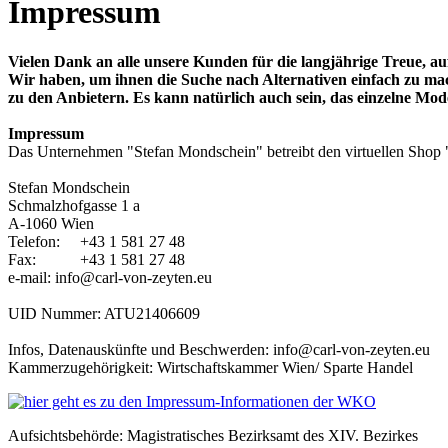
Impressum
Vielen Dank an alle unsere Kunden für die langjährige Treue, 
Wir haben, um ihnen die Suche nach Alternativen einfach zu mach
zu den Anbietern. Es kann natürlich auch sein, das einzelne Mode
Impressum
Das Unternehmen "Stefan Mondschein" betreibt den virtuellen Shop
Stefan Mondschein
Schmalzhofgasse 1 a
A-1060 Wien
Telefon: +43 1 581 27 48
Fax: +43 1 581 27 48
e-mail: info@carl-von-zeyten.eu
UID Nummer: ATU21406609
Infos, Datenauskünfte und Beschwerden: info@carl-von-zeyten.eu
Kammerzugehörigkeit: Wirtschaftskammer Wien/ Sparte Handel
Aufsichtsbehörde: Magistratisches Bezirksamt des XIV. Bezirkes