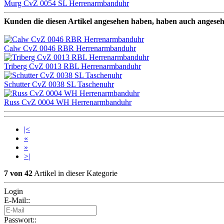
Murg CvZ 0054 SL Herrenarmbanduhr
Kunden die diesen Artikel angesehen haben, haben auch angese
Calw CvZ 0046 RBR Herrenarmbanduhr
Triberg CvZ 0013 RBL Herrenarmbanduhr
Schutter CvZ 0038 SL Taschenuhr
Russ CvZ 0004 WH Herrenarmbanduhr
|<
«
»
>|
7 von 42
Artikel in dieser Kategorie
Login
E-Mail::
Passwort::